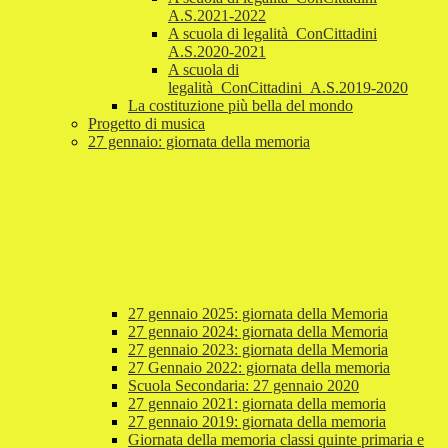
A.S.2021-2022
A scuola di legalità_ConCittadini
A.S.2020-2021
A scuola di
legalità_ConCittadini_A.S.2019-2020
La costituzione più bella del mondo
Progetto di musica
27 gennaio: giornata della memoria
27 gennaio 2025: giornata della Memoria
27 gennaio 2024: giornata della Memoria
27 gennaio 2023: giornata della Memoria
27 Gennaio 2022: giornata della memoria
Scuola Secondaria: 27 gennaio 2020
27 gennaio 2021: giornata della memoria
27 gennaio 2019: giornata della memoria
Giornata della memoria classi quinte primaria e