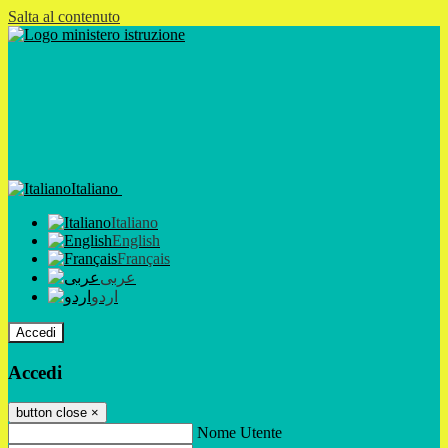
Salta al contenuto
Italiano
Italiano
English
Français
عربى
اردو
Accedi
Accedi
button close
×
Nome Utente