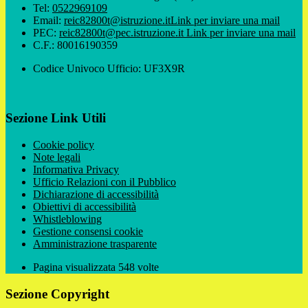
Tel:
0522969109
Email:
reic82800t@istruzione.it
Link per inviare una mail
PEC:
reic82800t@pec.istruzione.it
Link per inviare una mail
C.F.: 80016190359
Codice Univoco Ufficio: UF3X9R
Sezione Link Utili
Cookie policy
Note legali
Informativa Privacy
Ufficio Relazioni con il Pubblico
Dichiarazione di accessibilità
Obiettivi di accessibilità
Whistleblowing
Gestione consensi cookie
Amministrazione trasparente
Pagina visualizzata
548
volte
Sezione Copyright