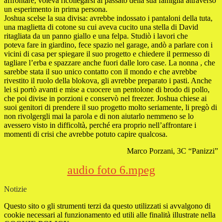
affrontare, voleva ricollegarsi al passato della sua famiglia attraverso
un esperimento in prima persona.
Joshua scelse la sua divisa: avrebbe indossato i pantaloni della tuta,
una maglietta di cotone su cui aveva cucito una stella di David
ritagliata da un panno giallo e una felpa. Studiò i lavori che
poteva fare in giardino, fece spazio nel garage, andò a parlare con i
vicini di casa per spiegare il suo progetto e chiedere il permesso di
tagliare l’erba e spazzare anche fuori dalle loro case. La nonna , che
sarebbe stata il suo unico contatto con il mondo e che avrebbe
rivestito il ruolo della blokova, gli avrebbe preparato i pasti. Anche
lei si portò avanti e mise a cuocere un pentolone di brodo di pollo,
che poi divise in porzioni e conservò nel freezer. Joshua chiese ai
suoi genitori di prendere il suo progetto molto seriamente, li pregò di
non rivolgergli mai la parola e di non aiutarlo nemmeno se lo
avessero visto in difficoltà, perché era proprio nell’affrontare i
momenti di crisi che avrebbe potuto capire qualcosa.
Marco Porzani, 3C “Panizzi”
audio foto 6.mpeg
Notizie
Questo sito o gli strumenti terzi da questo utilizzati si avvalgono di
cookie necessari al funzionamento ed utili alle finalità illustrate nella