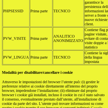
garantisce la
persistenza dell
PHPSESSID
Prima parte
TECNICO
informazioni la
server a fronte 
nuove richieste
client.
Contiene flag p
pagine visitate,
ANALITICO
PVW_VISITE
Prima parte
evitare di conta
ANONIMIZZATO
visite doppie a 
statistico
Contiene la sig
PVW_LINGUA
Prima parte
TECNICO
della lingua
impostata
Modalità per disabilitare/cancellare i cookie
Attraverso le impostazioni del browser l’utente può: (i) gestire le
preferenze relative ai cookie direttamente all'interno del proprio
browser, impedendone l’installazione; (ii) eliminare dal proprio
browser i cookie già installati, incluso il cookie in cui è stato salvato
il consenso, eventualmente prestato dall’utente, all'installazione di
cookie da parte del sito. L’utente può trovare informazioni su come
gestire i cookie tramite il suo browser ai seguenti indirizzi:
Google