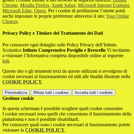
Chrome
,
Mozilla Firefox
,
Apple Safari
,
Microsoft Internet Explorer
,
Microsoft Edge
,
Opera
. Per i cookie di profilazione l’utente potrà
anche impostare le proprie preferenze attraverso il sito:
Your Online
Choices
.
Privacy Policy e Titolare del Trattamento dei Dati
Per conoscere ogni dettaglio sulle Policy Privacy dell’Istituto
Scolastico
Istituto Comprensivo Poviglio e Brescello
Vi invitiamo
a visionare l’Informativa completa disponibile online al seguente
link
Questo sito o gli strumenti terzi da questo utilizzati si avvalgono di
cookie necessari al funzionamento ed utili alle finalità illustrate nella
COOKIE POLICY
.
Personalizza
Rifiuta tutti
i cookies
Accetta tutti
i cookies
Gestione cookie
In questa schermata è possibile scegliere quali cookie consentire.
I cookie necessari sono quelli che consentono il funzionamento della
piattaforma e non è possibile disabilitarli.
Per conoscere quali sono i cookie necessari al funzionamento potete
visionare la
COOKIE POLICY
.