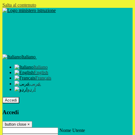
Salta al contenuto
Italiano
Italiano
English
Français
عربى
اردو
Accedi
Accedi
button close
×
Nome Utente