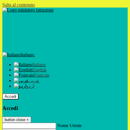
Salta al contenuto
Italiano
Italiano
English
Français
عربى
اردو
Accedi
Accedi
button close
×
Nome Utente