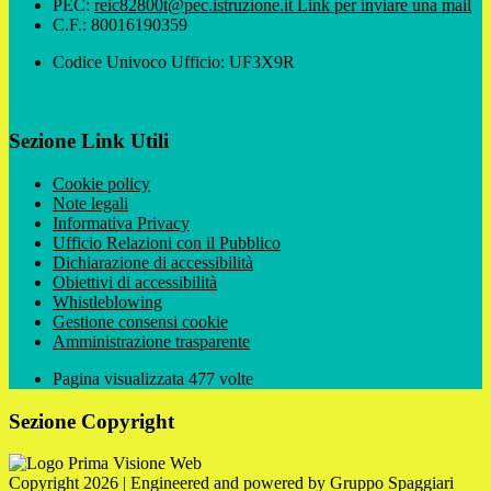
PEC:
reic82800t@pec.istruzione.it
Link per inviare una mail
C.F.: 80016190359
Codice Univoco Ufficio: UF3X9R
Sezione Link Utili
Cookie policy
Note legali
Informativa Privacy
Ufficio Relazioni con il Pubblico
Dichiarazione di accessibilità
Obiettivi di accessibilità
Whistleblowing
Gestione consensi cookie
Amministrazione trasparente
Pagina visualizzata
477
volte
Sezione Copyright
Copyright 2026 | Engineered and powered by Gruppo Spaggiari