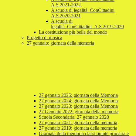
A.S.2021-2022
A scuola di legalità_ConCittadini
A.S.2020-2021
A scuola di
legalità_ConCittadini_A.S.2019-2020
La costituzione più bella del mondo
Progetto di musica
27 gennaio: giornata della memoria
27 gennaio 2025: giornata della Memoria
27 gennaio 2024: giornata della Memoria
27 gennaio 2023: giornata della Memoria
27 Gennaio 2022: giornata della memoria
Scuola Secondaria: 27 gennaio 2020
27 gennaio 2021: giornata della memoria
27 gennaio 2019: giornata della memoria
Giornata della memoria classi quinte primaria e