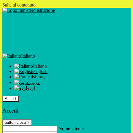
Salta al contenuto
Italiano
Italiano
English
Français
عربى
اردو
Accedi
Accedi
button close
×
Nome Utente