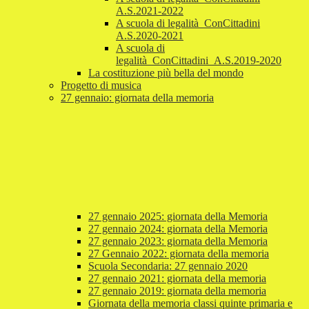
A.S.2021-2022
A scuola di legalità_ConCittadini
A.S.2020-2021
A scuola di
legalità_ConCittadini_A.S.2019-2020
La costituzione più bella del mondo
Progetto di musica
27 gennaio: giornata della memoria
27 gennaio 2025: giornata della Memoria
27 gennaio 2024: giornata della Memoria
27 gennaio 2023: giornata della Memoria
27 Gennaio 2022: giornata della memoria
Scuola Secondaria: 27 gennaio 2020
27 gennaio 2021: giornata della memoria
27 gennaio 2019: giornata della memoria
Giornata della memoria classi quinte primaria e