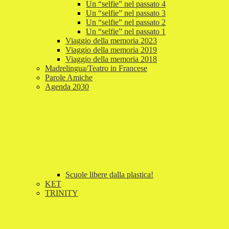
Un “selfie” nel passato 4
Un “selfie” nel passato 3
Un “selfie” nel passato 2
Un “selfie” nel passato 1
Viaggio della memoria 2023
Viaggio della memoria 2019
Viaggio della memoria 2018
Madrelingua/Teatro in Francese
Parole Amiche
Agenda 2030
Scuole libere dalla plastica!
KET
TRINITY