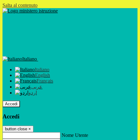
Salta al contenuto
Italiano
Italiano
English
Français
عربى
اردو
Accedi
Accedi
button close
×
Nome Utente