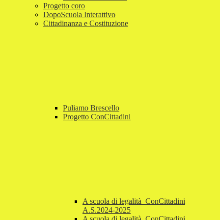
Progetto coro
DopoScuola Interattivo
Cittadinanza e Costituzione
Puliamo Brescello
Progetto ConCittadini
A scuola di legalità_ConCittadini
A.S.2024-2025
A scuola di legalità_ConCittadini