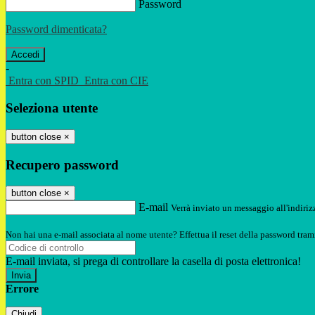
Password
Password dimenticata?
-
Entra con SPID
Entra con CIE
Seleziona utente
button close
×
Recupero password
button close
×
E-mail
Verrà inviato un messaggio all'indirizz
Non hai una e-mail associata al nome utente? Effettua il reset della password tram
E-mail inviata, si prega di controllare la casella di posta elettronica!
Errore
Chiudi