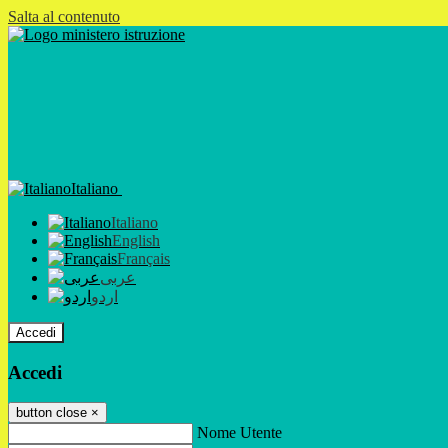
Salta al contenuto
Italiano
Italiano
English
Français
عربى
اردو
Accedi
Accedi
button close
×
Nome Utente