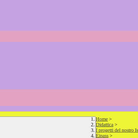
Home
>
Didattica
>
I progetti del nostro Is
Eipass
>