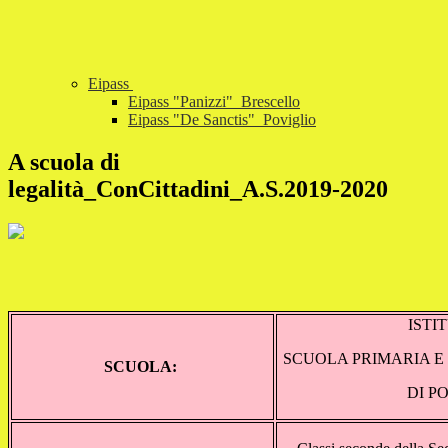
Eipass
Eipass "Panizzi"_Brescello
Eipass "De Sanctis"_Poviglio
A scuola di
legalità_ConCittadini_A.S.2019-2020
ISTI
SCUOLA PRIMARIA E
SCUOLA:
DI P