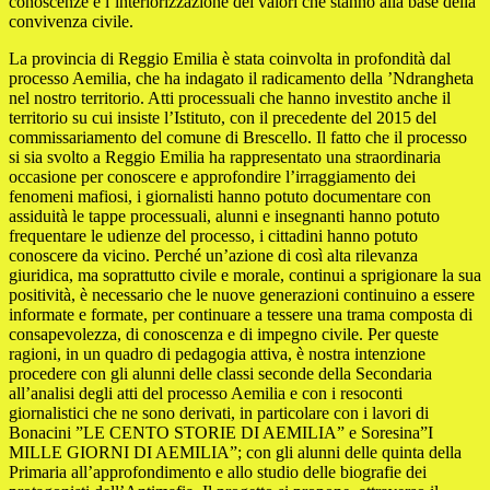
conoscenze e l’interiorizzazione dei valori che stanno alla base della
convivenza civile.
La provincia di Reggio Emilia è stata coinvolta in profondità dal
processo Aemilia, che ha indagato il radicamento della ’Ndrangheta
nel nostro territorio. Atti processuali che hanno investito anche il
territorio su cui insiste l’Istituto, con il precedente del 2015 del
commissariamento del comune di Brescello. Il fatto che il processo
si sia svolto a Reggio Emilia ha rappresentato una straordinaria
occasione per conoscere e approfondire l’irraggiamento dei
fenomeni mafiosi, i giornalisti hanno potuto documentare con
assiduità le tappe processuali, alunni e insegnanti hanno potuto
frequentare le udienze del processo, i cittadini hanno potuto
conoscere da vicino. Perché un’azione di così alta rilevanza
giuridica, ma soprattutto civile e morale, continui a sprigionare la sua
positività, è necessario che le nuove generazioni continuino a essere
informate e formate, per continuare a tessere una trama composta di
consapevolezza, di conoscenza e di impegno civile. Per queste
ragioni, in un quadro di pedagogia attiva, è nostra intenzione
procedere con gli alunni delle classi seconde della Secondaria
all’analisi degli atti del processo Aemilia e con i resoconti
giornalistici che ne sono derivati, in particolare con i lavori di
Bonacini ”LE CENTO STORIE DI AEMILIA” e Soresina”I
MILLE GIORNI DI AEMILIA”; con gli alunni delle quinta della
Primaria all’approfondimento e allo studio delle biografie dei