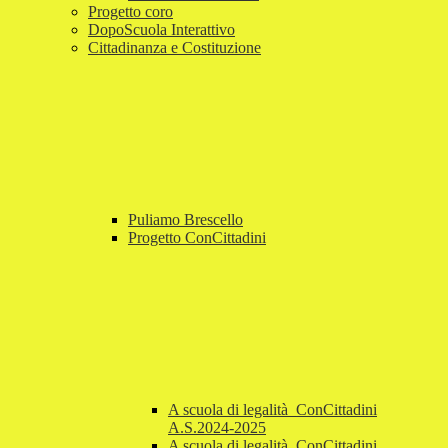
Progetto coro
DopoScuola Interattivo
Cittadinanza e Costituzione
Puliamo Brescello
Progetto ConCittadini
A scuola di legalità_ConCittadini
A.S.2024-2025
A scuola di legalità_ConCittadini