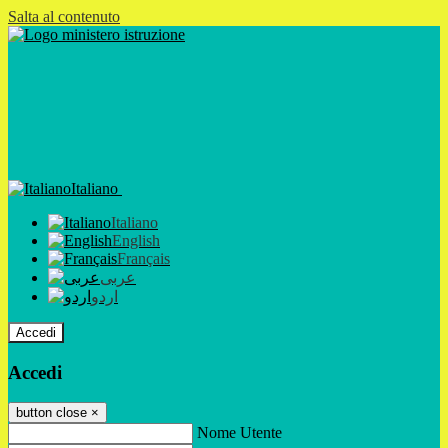
Salta al contenuto
Italiano
Italiano
English
Français
عربى
اردو
Accedi
Accedi
button close
×
Nome Utente