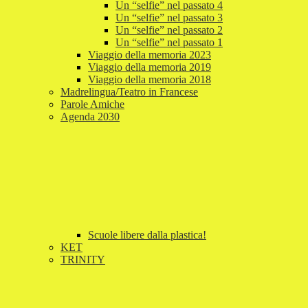
Un “selfie” nel passato 4
Un “selfie” nel passato 3
Un “selfie” nel passato 2
Un “selfie” nel passato 1
Viaggio della memoria 2023
Viaggio della memoria 2019
Viaggio della memoria 2018
Madrelingua/Teatro in Francese
Parole Amiche
Agenda 2030
Scuole libere dalla plastica!
KET
TRINITY