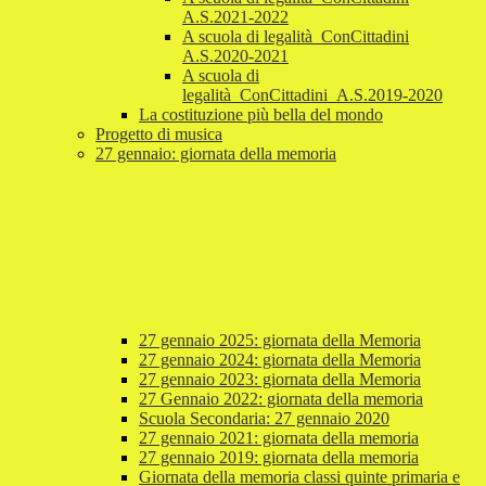
A.S.2021-2022
A scuola di legalità_ConCittadini
A.S.2020-2021
A scuola di
legalità_ConCittadini_A.S.2019-2020
La costituzione più bella del mondo
Progetto di musica
27 gennaio: giornata della memoria
27 gennaio 2025: giornata della Memoria
27 gennaio 2024: giornata della Memoria
27 gennaio 2023: giornata della Memoria
27 Gennaio 2022: giornata della memoria
Scuola Secondaria: 27 gennaio 2020
27 gennaio 2021: giornata della memoria
27 gennaio 2019: giornata della memoria
Giornata della memoria classi quinte primaria e