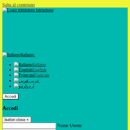
Salta al contenuto
Italiano
Italiano
English
Français
عربى
اردو
Accedi
Accedi
button close
×
Nome Utente