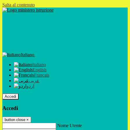
Salta al contenuto
Italiano
Italiano
English
Français
عربى
اردو
Accedi
Accedi
button close
×
Nome Utente