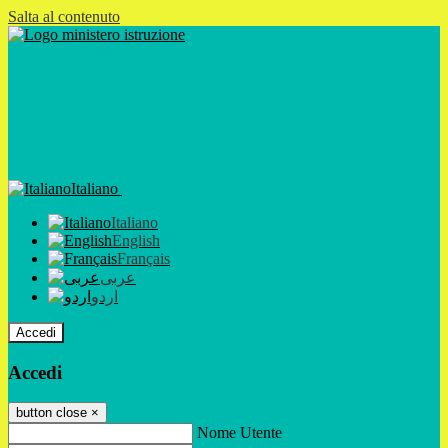
Salta al contenuto
Italiano
Italiano
English
Français
عربى
اردو
Accedi
Accedi
button close
×
Nome Utente