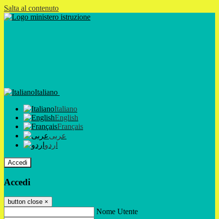
Salta al contenuto
Italiano
Italiano
English
Français
عربى
اردو
Accedi
Accedi
button close
×
Nome Utente