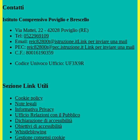
Contatti
Istituto Comprensivo Poviglio e Brescello
Via Mattei, 22 - 42028 Poviglio (RE)
Tel:
0522969109
Email:
reic82800t@istruzione.it
Link per inviare una mail
PEC:
reic82800t@pec.istruzione.it
Link per inviare una mail
C.F.: 80016190359
Codice Univoco Ufficio: UF3X9R
Sezione Link Utili
Cookie policy
Note legali
Informativa Privacy
Ufficio Relazioni con il Pubblico
Dichiarazione di accessibilità
Obiettivi di accessibilità
Whistleblowing
Gestione consensi cookie