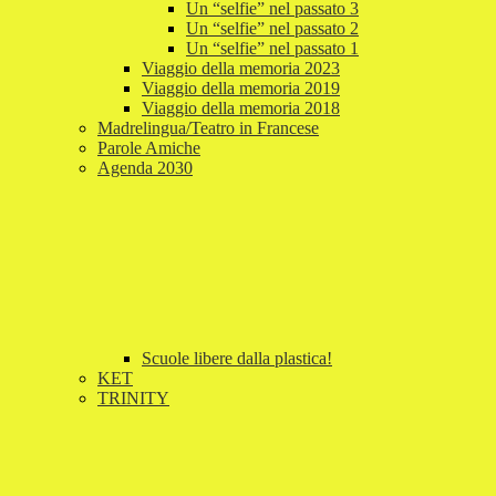
Un “selfie” nel passato 3
Un “selfie” nel passato 2
Un “selfie” nel passato 1
Viaggio della memoria 2023
Viaggio della memoria 2019
Viaggio della memoria 2018
Madrelingua/Teatro in Francese
Parole Amiche
Agenda 2030
Scuole libere dalla plastica!
KET
TRINITY