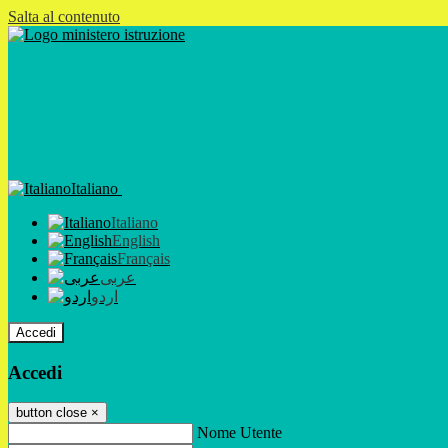
Salta al contenuto
Italiano
Italiano
English
Français
عربى
اردو
Accedi
Accedi
button close
×
Nome Utente