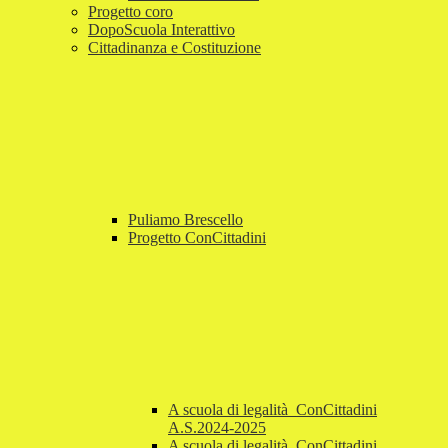
Progetto coro
DopoScuola Interattivo
Cittadinanza e Costituzione
Puliamo Brescello
Progetto ConCittadini
A scuola di legalità_ConCittadini
A.S.2024-2025
A scuola di legalità_ConCittadini