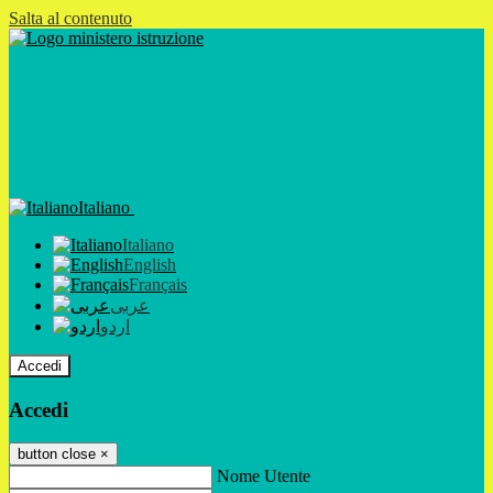
Salta al contenuto
Italiano
Italiano
English
Français
عربى
اردو
Accedi
Accedi
button close
×
Nome Utente