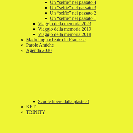
Un “selfie” nel passato 4
Un “selfie” nel passato 3
Un “selfie” nel passato 2
Un “selfie” nel passato 1
Viaggio della memoria 2023
Viaggio della memoria 2019
Viaggio della memoria 2018
Madrelingua/Teatro in Francese
Parole Amiche
Agenda 2030
Scuole libere dalla plastica!
KET
TRINITY