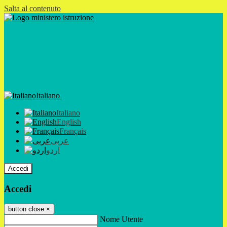
Salta al contenuto
Italiano
Italiano
English
Français
عربى
اردو
Accedi
Accedi
button close
×
Nome Utente