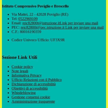
Istituto Comprensivo Poviglio e Brescello
Via Mattei, 22 - 42028 Poviglio (RE)
Tel:
0522969109
Email:
reic82800t@istruzione.it
Link per inviare una mail
PEC:
reic82800t@pec.istruzione.it
Link per inviare una mail
C.F.: 80016190359
Codice Univoco Ufficio: UF3X9R
Sezione Link Utili
Cookie policy
Note legali
Informativa Privacy
Ufficio Relazioni con il Pubblico
Dichiarazione di accessibilità
Obiettivi di accessibilità
Whistleblowing
Gestione consensi cookie
Amministrazione trasparente