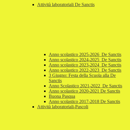
Attività laboratoriali De Sanctis
Anno scolastico 2025-2026_De Sanctis
Anno scolastico 2024-2025_De Sanctis
Anno scolastico 2023-2024_De Sanctis
Anno scolastico 2022-2023_De Sanctis
3 Giugno: Festa della Scuola alla De
Sanctis
Anno Scolastico 2021-2022_De Sanctis
Anno scolastico 2020-2021 De Sanctis
Buona Pasqua
Anno scolastico 2017-2018 De Sanctis
Attività laboratoriali-Pascoli