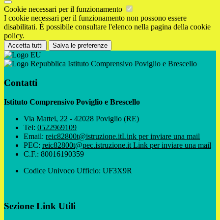
Cookie necessari per il funzionamento
I cookie necessari per il funzionamento non possono essere
disabilitati. È possibile consultare l'elenco nella pagina della cookie
policy.
Accetta tutti
Salva le preferenze
Istituto Comprensivo Poviglio e Brescello
Contatti
Istituto Comprensivo Poviglio e Brescello
Via Mattei, 22 - 42028 Poviglio (RE)
Tel:
0522969109
Email:
reic82800t@istruzione.it
Link per inviare una mail
PEC:
reic82800t@pec.istruzione.it
Link per inviare una mail
C.F.: 80016190359
Codice Univoco Ufficio: UF3X9R
Sezione Link Utili