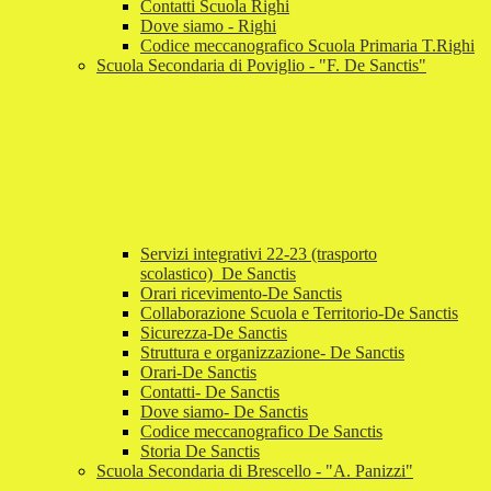
Contatti Scuola Righi
Dove siamo - Righi
Codice meccanografico Scuola Primaria T.Righi
Scuola Secondaria di Poviglio - "F. De Sanctis"
Servizi integrativi 22-23 (trasporto
scolastico)_De Sanctis
Orari ricevimento-De Sanctis
Collaborazione Scuola e Territorio-De Sanctis
Sicurezza-De Sanctis
Struttura e organizzazione- De Sanctis
Orari-De Sanctis
Contatti- De Sanctis
Dove siamo- De Sanctis
Codice meccanografico De Sanctis
Storia De Sanctis
Scuola Secondaria di Brescello - "A. Panizzi"