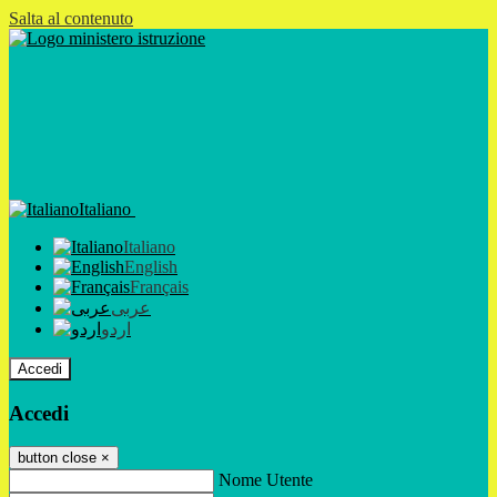
Salta al contenuto
Italiano
Italiano
English
Français
عربى
اردو
Accedi
Accedi
button close
×
Nome Utente