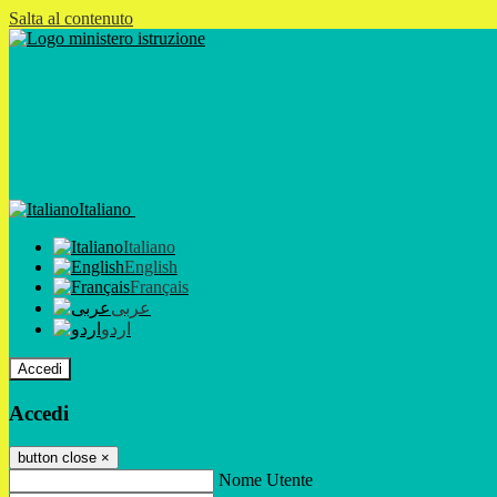
Salta al contenuto
Italiano
Italiano
English
Français
عربى
اردو
Accedi
Accedi
button close
×
Nome Utente