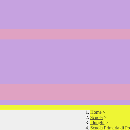
Home
>
Scuola
>
I luoghi
>
Scuola Primaria di Po