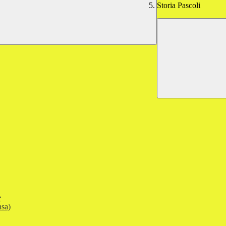
Storia Pascoli
e
nsa)