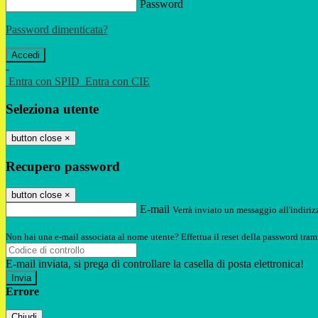
Password
Password dimenticata?
-
Entra con SPID
Entra con CIE
Seleziona utente
button close
×
Recupero password
button close
×
E-mail
Verrà inviato un messaggio all'indirizz
Non hai una e-mail associata al nome utente? Effettua il reset della password tram
E-mail inviata, si prega di controllare la casella di posta elettronica!
Errore
Chiudi