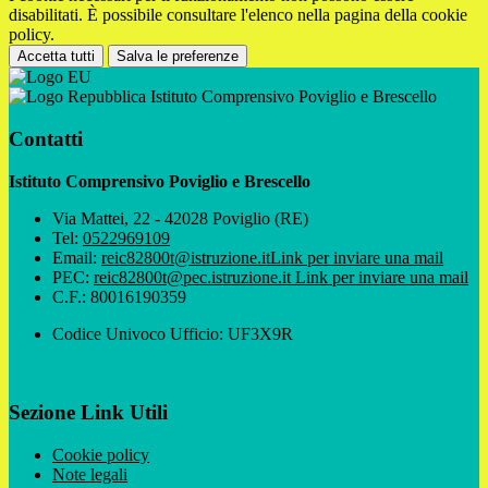
disabilitati. È possibile consultare l'elenco nella pagina della cookie
policy.
Accetta tutti
Salva le preferenze
Istituto Comprensivo Poviglio e Brescello
Contatti
Istituto Comprensivo Poviglio e Brescello
Via Mattei, 22 - 42028 Poviglio (RE)
Tel:
0522969109
Email:
reic82800t@istruzione.it
Link per inviare una mail
PEC:
reic82800t@pec.istruzione.it
Link per inviare una mail
C.F.: 80016190359
Codice Univoco Ufficio: UF3X9R
Sezione Link Utili
Cookie policy
Note legali