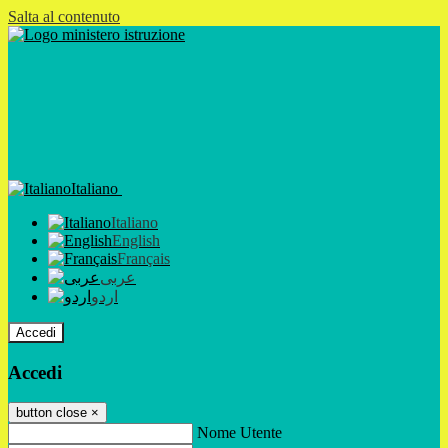
Salta al contenuto
Italiano
Italiano
English
Français
عربى
اردو
Accedi
Accedi
button close
×
Nome Utente