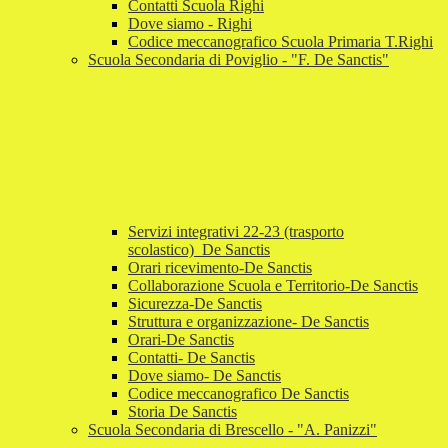
Contatti Scuola Righi
Dove siamo - Righi
Codice meccanografico Scuola Primaria T.Righi
Scuola Secondaria di Poviglio - "F. De Sanctis"
Servizi integrativi 22-23 (trasporto
scolastico)_De Sanctis
Orari ricevimento-De Sanctis
Collaborazione Scuola e Territorio-De Sanctis
Sicurezza-De Sanctis
Struttura e organizzazione- De Sanctis
Orari-De Sanctis
Contatti- De Sanctis
Dove siamo- De Sanctis
Codice meccanografico De Sanctis
Storia De Sanctis
Scuola Secondaria di Brescello - "A. Panizzi"