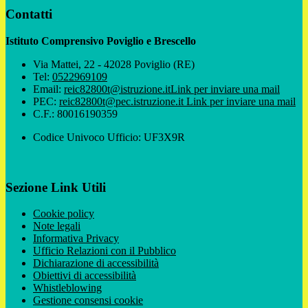
Contatti
Istituto Comprensivo Poviglio e Brescello
Via Mattei, 22 - 42028 Poviglio (RE)
Tel:
0522969109
Email:
reic82800t@istruzione.it
Link per inviare una mail
PEC:
reic82800t@pec.istruzione.it
Link per inviare una mail
C.F.: 80016190359
Codice Univoco Ufficio: UF3X9R
Sezione Link Utili
Cookie policy
Note legali
Informativa Privacy
Ufficio Relazioni con il Pubblico
Dichiarazione di accessibilità
Obiettivi di accessibilità
Whistleblowing
Gestione consensi cookie