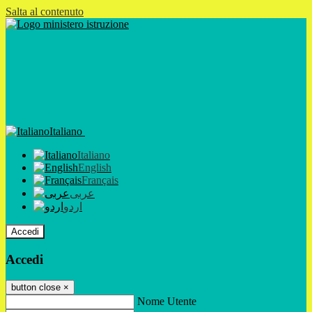
Salta al contenuto
Italiano
Italiano
English
Français
عربى
اردو
Accedi
Accedi
button close
×
Nome Utente