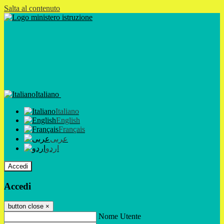
Salta al contenuto
Italiano
Italiano
English
Français
عربى
اردو
Accedi
Accedi
button close
×
Nome Utente