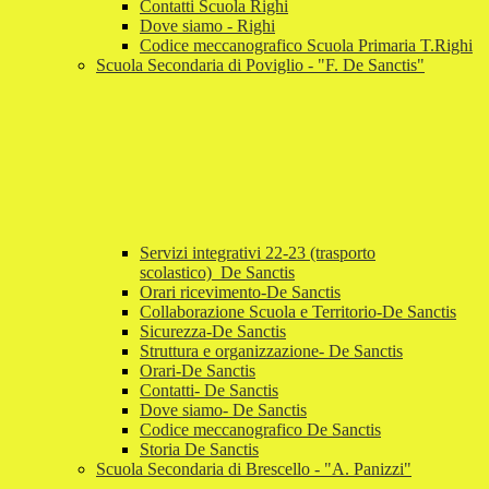
Contatti Scuola Righi
Dove siamo - Righi
Codice meccanografico Scuola Primaria T.Righi
Scuola Secondaria di Poviglio - "F. De Sanctis"
Servizi integrativi 22-23 (trasporto
scolastico)_De Sanctis
Orari ricevimento-De Sanctis
Collaborazione Scuola e Territorio-De Sanctis
Sicurezza-De Sanctis
Struttura e organizzazione- De Sanctis
Orari-De Sanctis
Contatti- De Sanctis
Dove siamo- De Sanctis
Codice meccanografico De Sanctis
Storia De Sanctis
Scuola Secondaria di Brescello - "A. Panizzi"