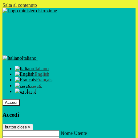
Salta al contenuto
Italiano
Italiano
English
Français
عربى
اردو
Accedi
Accedi
button close
×
Nome Utente