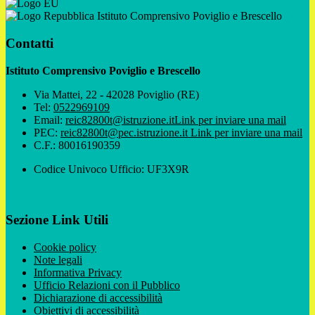
Istituto Comprensivo Poviglio e Brescello
Contatti
Istituto Comprensivo Poviglio e Brescello
Via Mattei, 22 - 42028 Poviglio (RE)
Tel:
0522969109
Email:
reic82800t@istruzione.it
Link per inviare una mail
PEC:
reic82800t@pec.istruzione.it
Link per inviare una mail
C.F.: 80016190359
Codice Univoco Ufficio: UF3X9R
Sezione Link Utili
Cookie policy
Note legali
Informativa Privacy
Ufficio Relazioni con il Pubblico
Dichiarazione di accessibilità
Obiettivi di accessibilità