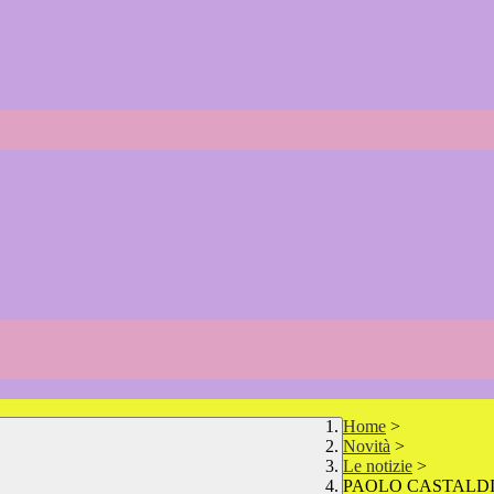
Home
>
Novità
>
Le notizie
>
PAOLO CASTALDI