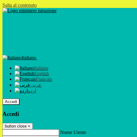
Salta al contenuto
Italiano
Italiano
English
Français
عربى
اردو
Accedi
Accedi
button close
×
Nome Utente