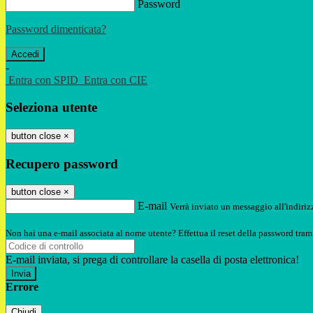
Password
Password dimenticata?
-
Entra con SPID
Entra con CIE
Seleziona utente
button close
×
Recupero password
button close
×
E-mail
Verrà inviato un messaggio all'indirizz
Non hai una e-mail associata al nome utente? Effettua il reset della password tram
E-mail inviata, si prega di controllare la casella di posta elettronica!
Errore
Chiudi