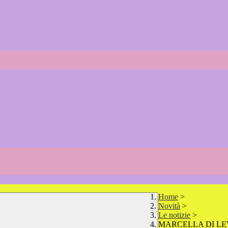
Home
>
Novità
>
Le notizie
>
MARCELLA DI L