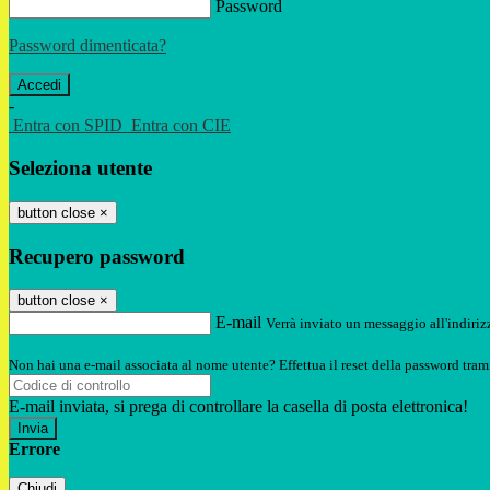
Password
Password dimenticata?
-
Entra con SPID
Entra con CIE
Seleziona utente
button close
×
Recupero password
button close
×
E-mail
Verrà inviato un messaggio all'indirizz
Non hai una e-mail associata al nome utente? Effettua il reset della password tram
E-mail inviata, si prega di controllare la casella di posta elettronica!
Errore
Chiudi