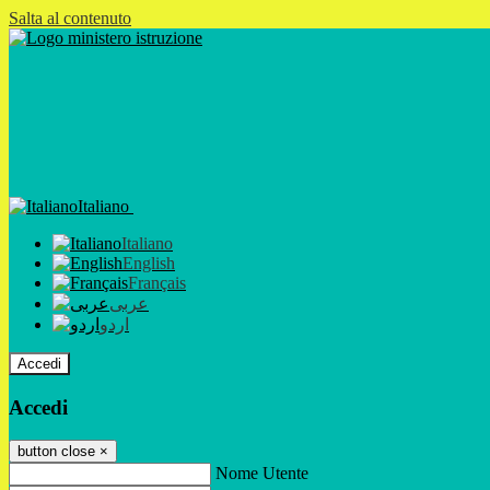
Salta al contenuto
Italiano
Italiano
English
Français
عربى
اردو
Accedi
Accedi
button close
×
Nome Utente