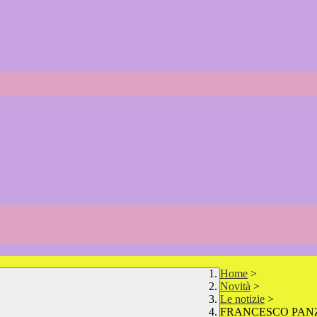
Home
>
Novità
>
Le notizie
>
FRANCESCO PAN