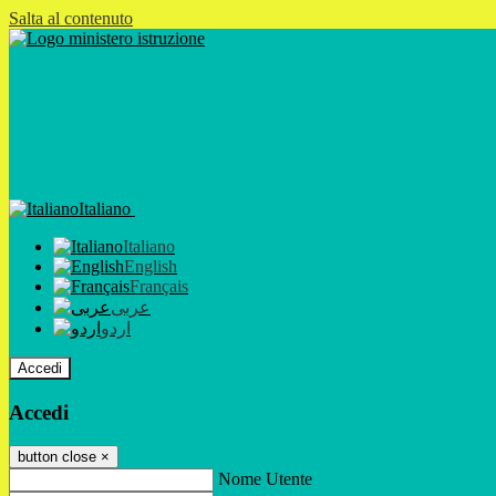
Salta al contenuto
Italiano
Italiano
English
Français
عربى
اردو
Accedi
Accedi
button close
×
Nome Utente