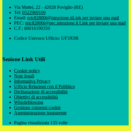
Via Mattei, 22 - 42028 Poviglio (RE)
Tel:
0522969109
Email:
reic82800t@istruzione.it
Link per inviare una mail
PEC:
reic82800t@pec.istruzione.it
Link per inviare una mail
C.F.: 80016190359
Codice Univoco Ufficio: UF3X9R
Sezione Link Utili
Cookie policy
Note legali
Informativa Privacy
Ufficio Relazioni con il Pubblico
Dichiarazione di accessibilità
Obiettivi di accessibilità
Whistleblowing
Gestione consensi cookie
Amministrazione trasparente
Pagina visualizzata
135
volte