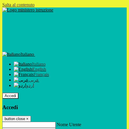
Salta al contenuto
Italiano
Italiano
English
Français
عربى
اردو
Accedi
Accedi
button close
×
Nome Utente