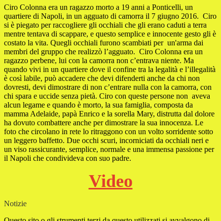
Ciro Colonna era un ragazzo morto a 19 anni a Ponticelli, un
quartiere di Napoli, in un agguato di camorra il 7 giugno 2016. Ciro
si è piegato per raccogliere gli occhiali che gli erano caduti a terra
mentre tentava di scappare, e questo semplice e innocente gesto gli è
costato la vita. Quegli occhiali furono scambiati per un'arma dai
membri del gruppo che realizzò l’agguato. Ciro Colonna era un
ragazzo perbene, lui con la camorra non c’entrava niente. Ma
quando vivi in un quartiere dove il confine tra la legalità e l’illegalità
è così labile, può accadere che devi difenderti anche da chi non
dovresti, devi dimostrare di non c’entrare nulla con la camorra, con
chi spara e uccide senza pietà. Ciro con queste persone non aveva
alcun legame e quando è morto, la sua famiglia, composta da
mamma Adelaide, papà Enrico e la sorella Mary, distrutta dal dolore
ha dovuto combattere anche per dimostrare la sua innocenza. Le
foto che circolano in rete lo ritraggono con un volto sorridente sotto
un leggero baffetto. Due occhi scuri, incorniciati da occhiali neri e
un viso rassicurante, semplice, normale e una immensa passione per
il Napoli che condivideva con suo padre.
Video
Notizie
Questo sito o gli strumenti terzi da questo utilizzati si avvalgono di