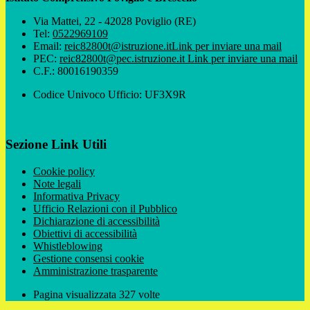
Via Mattei, 22 - 42028 Poviglio (RE)
Tel:
0522969109
Email:
reic82800t@istruzione.it
Link per inviare una mail
PEC:
reic82800t@pec.istruzione.it
Link per inviare una mail
C.F.: 80016190359
Codice Univoco Ufficio: UF3X9R
Sezione Link Utili
Cookie policy
Note legali
Informativa Privacy
Ufficio Relazioni con il Pubblico
Dichiarazione di accessibilità
Obiettivi di accessibilità
Whistleblowing
Gestione consensi cookie
Amministrazione trasparente
Pagina visualizzata
327
volte