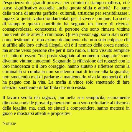
l’esperienza dei grandi processi per crimini di stampo mafioso, ci è
parso significativo accoglie anche questa sfida e attività. Fa parte
della teoria di attività grafiche, culturali, artistiche per sensibilizzare i
ragazzi a questi valori fondamentali per il vivere comune. La scelta
di stampare questo contributo ha segnato un lavoro di ricerca,
consapevolezza, conoscenza di persone che sono rimaste vittime
innocenti delle attività criminose. Questi personaggi sono stati scelti
come testimoni di una azione delinquente che non solo colpisce chi
si affilia alle loro attività illegali, chi è il nemico della cosca nemica,
ma anche verso persone che per il loro ruolo, il loro vissuto semplice
o il fatto di essere “nel posto sbagliato al momento sbagliato” sono
divenute vittime innocenti. Segnando la riflessione dei ragazzi con la
loro innocenza o il loro coraggio, hanno aiutato a riflettere come la
criminalità si combatta non smettendo mai di tenere alta la guardia,
non smettendo mai di parlarne e mantenendo viva la memoria di chi
ha pagato con la vita. La mafia si vince solo smettendo di fare
silenzio, smettendo di far finta che non esista.
Il lavoro svolto dai ragazzi, pur nella sua semplicità, sicuramente
dimostra come le giovani generazioni non sono refrattarie al discorso
della legalità, ma, anzi, se aiutati a comprendere, sanno mettersi in
gioco e mostrarsi attenti e propositivi.
Notizie