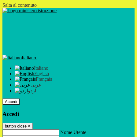
Salta al contenuto
Italiano
Italiano
English
Français
عربى
اردو
Accedi
Accedi
button close
×
Nome Utente