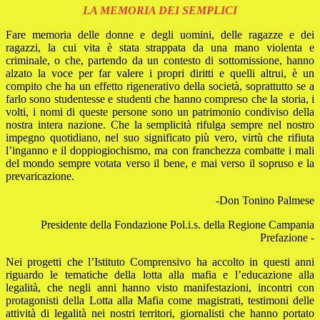
LA MEMORIA DEI SEMPLICI
Fare memoria delle donne e degli uomini, delle ragazze e dei
ragazzi, la cui vita è stata strappata da una mano violenta e
criminale, o che, partendo da un contesto di sottomissione, hanno
alzato la voce per far valere i propri diritti e quelli altrui, è un
compito che ha un effetto rigenerativo della società, soprattutto se a
farlo sono studentesse e studenti che hanno compreso che la storia, i
volti, i nomi di queste persone sono un patrimonio condiviso della
nostra intera nazione. Che la semplicità rifulga sempre nel nostro
impegno quotidiano, nel suo significato più vero, virtù che rifiuta
l’inganno e il doppiogiochismo, ma con franchezza combatte i mali
del mondo sempre votata verso il bene, e mai verso il sopruso e la
prevaricazione.
-Don Tonino Palmese
Presidente della Fondazione Pol.i.s. della Regione Campania
Prefazione -
Nei progetti che l’Istituto Comprensivo ha accolto in questi anni
riguardo le tematiche della lotta alla mafia e l’educazione alla
legalità, che negli anni hanno visto manifestazioni, incontri con
protagonisti della Lotta alla Mafia come magistrati, testimoni delle
attività di legalità nei nostri territori, giornalisti che hanno portato