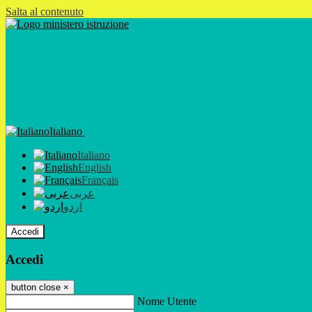
Salta al contenuto
Italiano
Italiano
English
Français
عربى
اردو
Accedi
Accedi
button close
×
Nome Utente