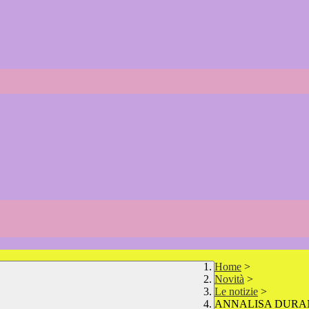
Home
>
Novità
>
Le notizie
>
ANNALISA DURA