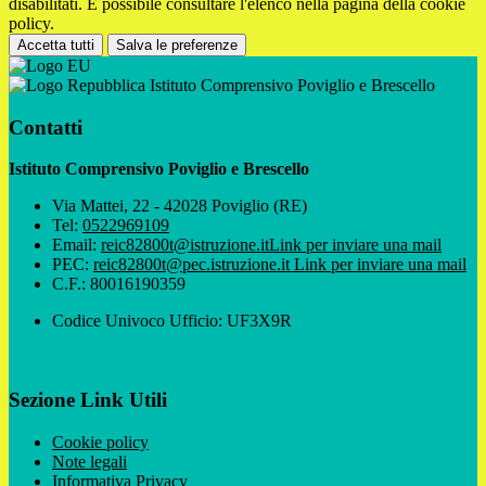
disabilitati. È possibile consultare l'elenco nella pagina della cookie
policy.
Accetta tutti
Salva le preferenze
Istituto Comprensivo Poviglio e Brescello
Contatti
Istituto Comprensivo Poviglio e Brescello
Via Mattei, 22 - 42028 Poviglio (RE)
Tel:
0522969109
Email:
reic82800t@istruzione.it
Link per inviare una mail
PEC:
reic82800t@pec.istruzione.it
Link per inviare una mail
C.F.: 80016190359
Codice Univoco Ufficio: UF3X9R
Sezione Link Utili
Cookie policy
Note legali
Informativa Privacy