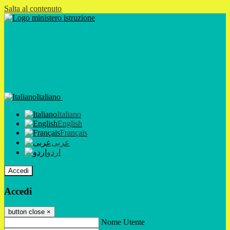
Salta al contenuto
Italiano
Italiano
English
Français
عربى
اردو
Accedi
Accedi
button close
×
Nome Utente