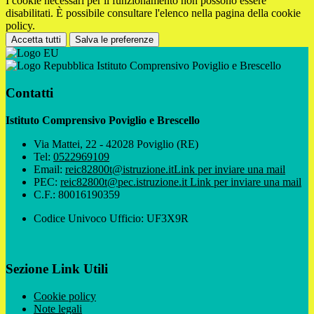
I cookie necessari per il funzionamento non possono essere
disabilitati. È possibile consultare l'elenco nella pagina della cookie
policy.
Accetta tutti
Salva le preferenze
Istituto Comprensivo Poviglio e Brescello
Contatti
Istituto Comprensivo Poviglio e Brescello
Via Mattei, 22 - 42028 Poviglio (RE)
Tel:
0522969109
Email:
reic82800t@istruzione.it
Link per inviare una mail
PEC:
reic82800t@pec.istruzione.it
Link per inviare una mail
C.F.: 80016190359
Codice Univoco Ufficio: UF3X9R
Sezione Link Utili
Cookie policy
Note legali