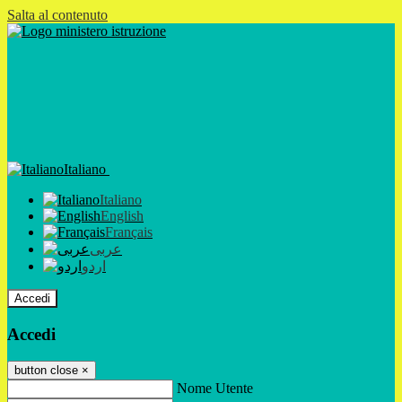
Salta al contenuto
Italiano
Italiano
English
Français
عربى
اردو
Accedi
Accedi
button close
×
Nome Utente