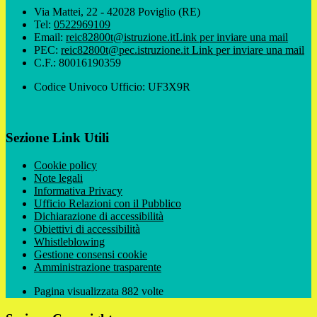
Via Mattei, 22 - 42028 Poviglio (RE)
Tel:
0522969109
Email:
reic82800t@istruzione.it
Link per inviare una mail
PEC:
reic82800t@pec.istruzione.it
Link per inviare una mail
C.F.: 80016190359
Codice Univoco Ufficio: UF3X9R
Sezione Link Utili
Cookie policy
Note legali
Informativa Privacy
Ufficio Relazioni con il Pubblico
Dichiarazione di accessibilità
Obiettivi di accessibilità
Whistleblowing
Gestione consensi cookie
Amministrazione trasparente
Pagina visualizzata
882
volte