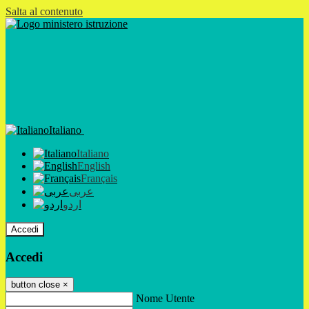
Salta al contenuto
Italiano
Italiano
English
Français
عربى
اردو
Accedi
Accedi
button close
×
Nome Utente