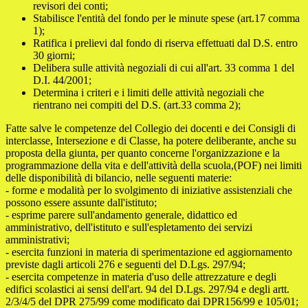
revisori dei conti;
Stabilisce l'entità del fondo per le minute spese (art.17 comma
1);
Ratifica i prelievi dal fondo di riserva effettuati dal D.S. entro
30 giorni;
Delibera sulle attività negoziali di cui all'art. 33 comma 1 del
D.I. 44/2001;
Determina i criteri e i limiti delle attività negoziali che
rientrano nei compiti del D.S. (art.33 comma 2);
Fatte salve le competenze del Collegio dei docenti e dei Consigli di
interclasse, Intersezione e di Classe, ha potere deliberante, anche su
proposta della giunta, per quanto concerne l'organizzazione e la
programmazione della vita e dell'attività della scuola,(POF) nei limiti
delle disponibilità di bilancio, nelle seguenti materie:
- forme e modalità per lo svolgimento di iniziative assistenziali che
possono essere assunte dall'istituto;
- esprime parere sull'andamento generale, didattico ed
amministrativo, dell'istituto e sull'espletamento dei servizi
amministrativi;
- esercita funzioni in materia di sperimentazione ed aggiornamento
previste dagli articoli 276 e seguenti del D.Lgs. 297/94;
- esercita competenze in materia d'uso delle attrezzature e degli
edifici scolastici ai sensi dell'art. 94 del D.Lgs. 297/94 e degli artt.
2/3/4/5 del DPR 275/99 come modificato dai DPR156/99 e 105/01;