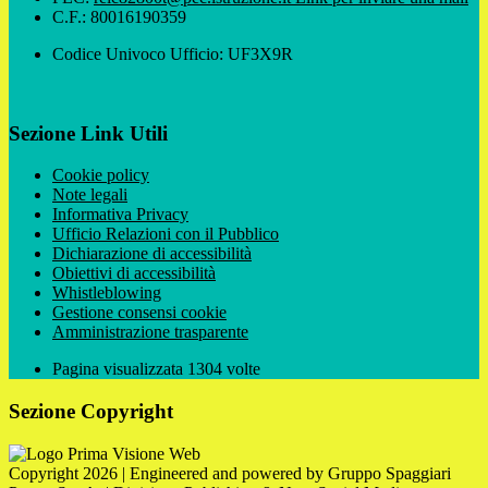
C.F.: 80016190359
Codice Univoco Ufficio: UF3X9R
Sezione Link Utili
Cookie policy
Note legali
Informativa Privacy
Ufficio Relazioni con il Pubblico
Dichiarazione di accessibilità
Obiettivi di accessibilità
Whistleblowing
Gestione consensi cookie
Amministrazione trasparente
Pagina visualizzata
1304
volte
Sezione Copyright
Copyright 2026 | Engineered and powered by Gruppo Spaggiari