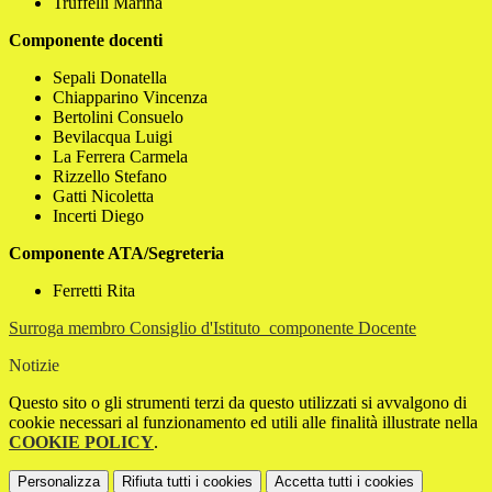
Truffelli Marina
Componente docenti
Sepali Donatella
Chiapparino Vincenza
Bertolini Consuelo
Bevilacqua Luigi
La Ferrera Carmela
Rizzello Stefano
Gatti Nicoletta
Incerti Diego
Componente ATA/Segreteria
Ferretti Rita
Surroga membro Consiglio d'Istituto_componente Docente
Notizie
Questo sito o gli strumenti terzi da questo utilizzati si avvalgono di
cookie necessari al funzionamento ed utili alle finalità illustrate nella
COOKIE POLICY
.
Personalizza
Rifiuta tutti
i cookies
Accetta tutti
i cookies