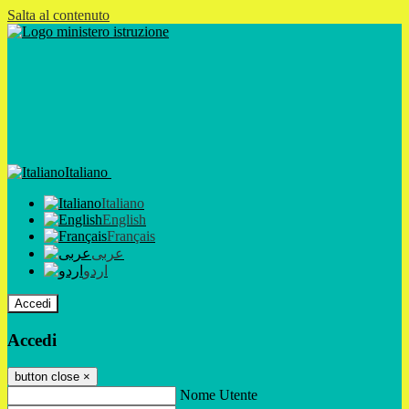
Salta al contenuto
Italiano
Italiano
English
Français
عربى
اردو
Accedi
Accedi
button close
×
Nome Utente