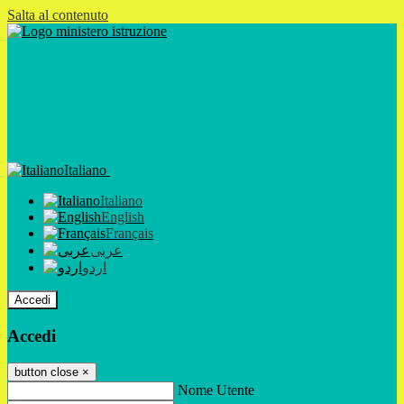
Salta al contenuto
Italiano
Italiano
English
Français
عربى
اردو
Accedi
Accedi
button close
×
Nome Utente