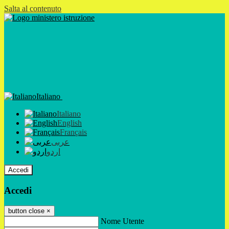
Salta al contenuto
Italiano
Italiano
English
Français
عربى
اردو
Accedi
Accedi
button close
×
Nome Utente