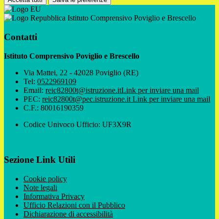
Istituto Comprensivo Poviglio e Brescello
Contatti
Istituto Comprensivo Poviglio e Brescello
Via Mattei, 22 - 42028 Poviglio (RE)
Tel:
0522969109
Email:
reic82800t@istruzione.it
Link per inviare una mail
PEC:
reic82800t@pec.istruzione.it
Link per inviare una mail
C.F.: 80016190359
Codice Univoco Ufficio: UF3X9R
Sezione Link Utili
Cookie policy
Note legali
Informativa Privacy
Ufficio Relazioni con il Pubblico
Dichiarazione di accessibilità