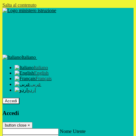
Salta al contenuto
Italiano
Italiano
English
Français
عربى
اردو
Accedi
Accedi
button close
×
Nome Utente