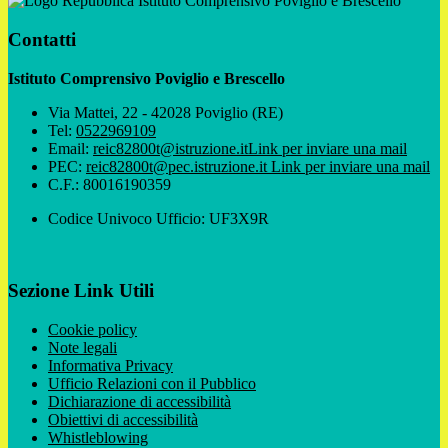
Istituto Comprensivo Poviglio e Brescello
Contatti
Istituto Comprensivo Poviglio e Brescello
Via Mattei, 22 - 42028 Poviglio (RE)
Tel:
0522969109
Email:
reic82800t@istruzione.it
Link per inviare una mail
PEC:
reic82800t@pec.istruzione.it
Link per inviare una mail
C.F.: 80016190359
Codice Univoco Ufficio: UF3X9R
Sezione Link Utili
Cookie policy
Note legali
Informativa Privacy
Ufficio Relazioni con il Pubblico
Dichiarazione di accessibilità
Obiettivi di accessibilità
Whistleblowing