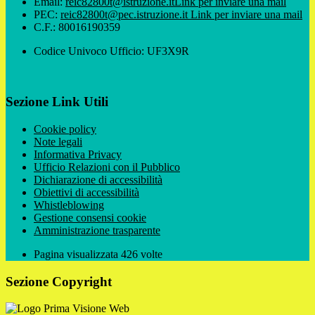
Email:
reic82800t@istruzione.it
Link per inviare una mail
PEC:
reic82800t@pec.istruzione.it
Link per inviare una mail
C.F.: 80016190359
Codice Univoco Ufficio: UF3X9R
Sezione Link Utili
Cookie policy
Note legali
Informativa Privacy
Ufficio Relazioni con il Pubblico
Dichiarazione di accessibilità
Obiettivi di accessibilità
Whistleblowing
Gestione consensi cookie
Amministrazione trasparente
Pagina visualizzata
426
volte
Sezione Copyright