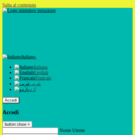
Salta al contenuto
Italiano
Italiano
English
Français
عربى
اردو
Accedi
Accedi
button close
×
Nome Utente