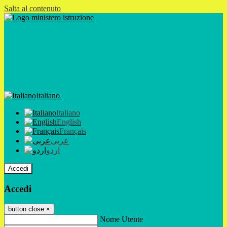
Salta al contenuto
Italiano
Italiano
English
Français
عربى
اردو
Accedi
Accedi
button close
×
Nome Utente