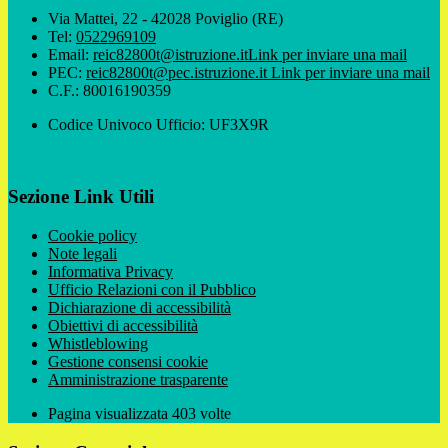
Via Mattei, 22 - 42028 Poviglio (RE)
Tel:
0522969109
Email:
reic82800t@istruzione.it
Link per inviare una mail
PEC:
reic82800t@pec.istruzione.it
Link per inviare una mail
C.F.: 80016190359
Codice Univoco Ufficio: UF3X9R
Sezione Link Utili
Cookie policy
Note legali
Informativa Privacy
Ufficio Relazioni con il Pubblico
Dichiarazione di accessibilità
Obiettivi di accessibilità
Whistleblowing
Gestione consensi cookie
Amministrazione trasparente
Pagina visualizzata
403
volte