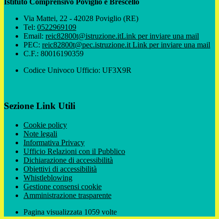
Istituto Comprensivo Poviglio e Brescello
Via Mattei, 22 - 42028 Poviglio (RE)
Tel:
0522969109
Email:
reic82800t@istruzione.it
Link per inviare una mail
PEC:
reic82800t@pec.istruzione.it
Link per inviare una mail
C.F.: 80016190359
Codice Univoco Ufficio: UF3X9R
Sezione Link Utili
Cookie policy
Note legali
Informativa Privacy
Ufficio Relazioni con il Pubblico
Dichiarazione di accessibilità
Obiettivi di accessibilità
Whistleblowing
Gestione consensi cookie
Amministrazione trasparente
Pagina visualizzata
1059
volte