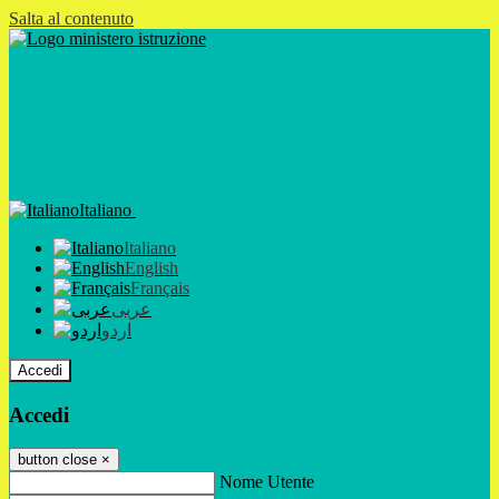
Salta al contenuto
Italiano
Italiano
English
Français
عربى
اردو
Accedi
Accedi
button close
×
Nome Utente