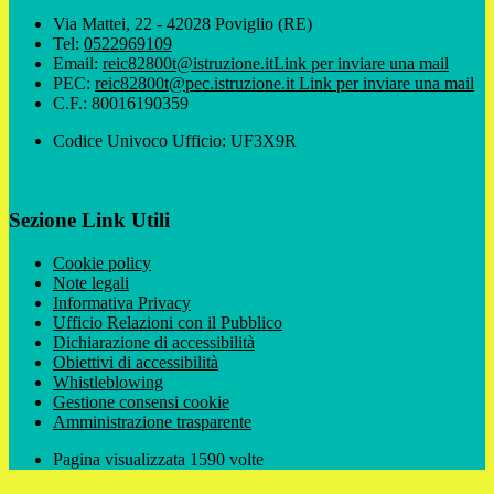
Via Mattei, 22 - 42028 Poviglio (RE)
Tel:
0522969109
Email:
reic82800t@istruzione.it
Link per inviare una mail
PEC:
reic82800t@pec.istruzione.it
Link per inviare una mail
C.F.: 80016190359
Codice Univoco Ufficio: UF3X9R
Sezione Link Utili
Cookie policy
Note legali
Informativa Privacy
Ufficio Relazioni con il Pubblico
Dichiarazione di accessibilità
Obiettivi di accessibilità
Whistleblowing
Gestione consensi cookie
Amministrazione trasparente
Pagina visualizzata
1590
volte