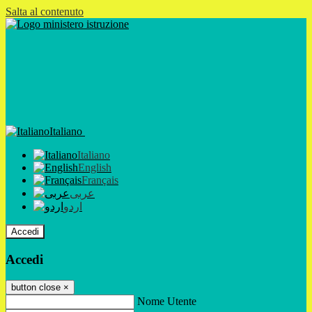
Salta al contenuto
Italiano
Italiano
English
Français
عربى
اردو
Accedi
Accedi
button close
×
Nome Utente