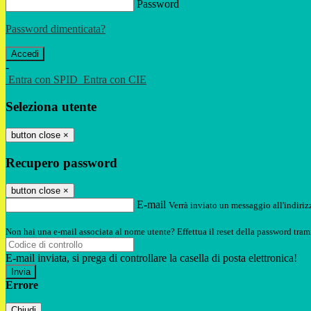
Password
Password dimenticata?
-
Entra con SPID
Entra con CIE
Seleziona utente
button close
×
Recupero password
button close
×
E-mail
Verrà inviato un messaggio all'indirizz
Non hai una e-mail associata al nome utente? Effettua il reset della password tram
E-mail inviata, si prega di controllare la casella di posta elettronica!
Errore
Chiudi