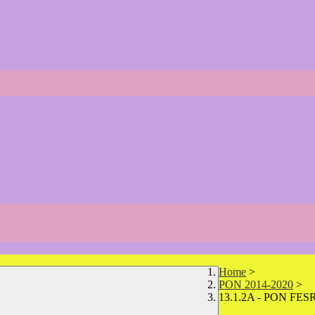
Home
>
PON 2014-2020
>
13.1.2A - PON FESR 