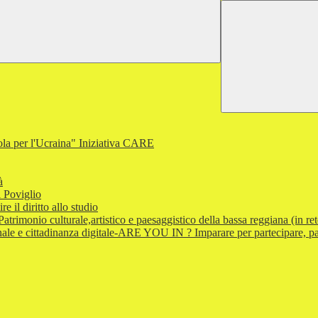
a per l'Ucraina" Iniziativa CARE
à
 Poviglio
l diritto allo studio
monio culturale,artistico e paesaggistico della bassa reggiana (in ret
e e cittadinanza digitale-ARE YOU IN ? Imparare per partecipare, par