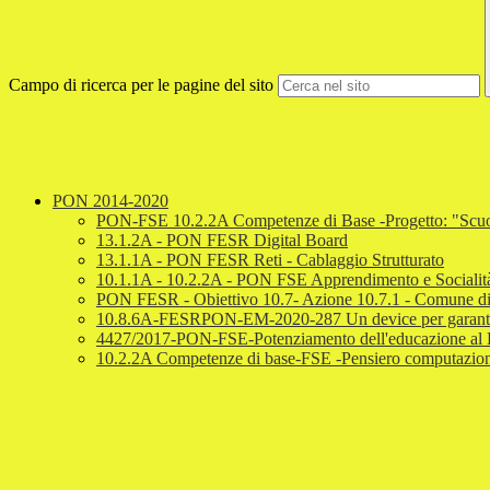
Campo di ricerca per le pagine del sito
PON 2014-2020
PON-FSE 10.2.2A Competenze di Base -Progetto: "Scuol
13.1.2A - PON FESR Digital Board
13.1.1A - PON FESR Reti - Cablaggio Strutturato
10.1.1A - 10.2.2A - PON FSE Apprendimento e Socialit
PON FESR - Obiettivo 10.7- Azione 10.7.1 - Comune di
10.8.6A-FESRPON-EM-2020-287 Un device per garantire i
4427/2017-PON-FSE-Potenziamento dell'educazione al Patri
10.2.2A Competenze di base-FSE -Pensiero computazional