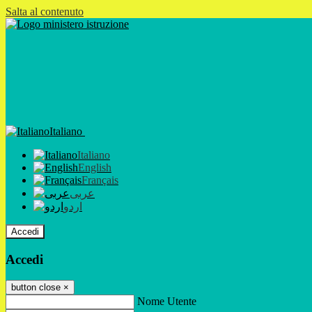
Salta al contenuto
Italiano
Italiano
English
Français
عربى
اردو
Accedi
Accedi
button close
×
Nome Utente