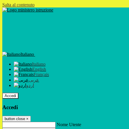
Salta al contenuto
Italiano
Italiano
English
Français
عربى
اردو
Accedi
Accedi
button close
×
Nome Utente