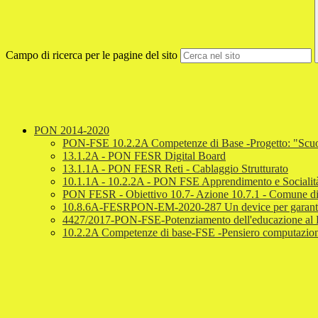
Campo di ricerca per le pagine del sito
PON 2014-2020
PON-FSE 10.2.2A Competenze di Base -Progetto: "Scuol
13.1.2A - PON FESR Digital Board
13.1.1A - PON FESR Reti - Cablaggio Strutturato
10.1.1A - 10.2.2A - PON FSE Apprendimento e Socialit
PON FESR - Obiettivo 10.7- Azione 10.7.1 - Comune di
10.8.6A-FESRPON-EM-2020-287 Un device per garantire i
4427/2017-PON-FSE-Potenziamento dell'educazione al Patri
10.2.2A Competenze di base-FSE -Pensiero computazional