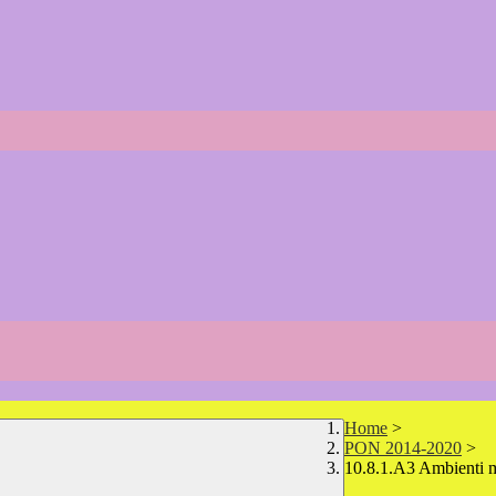
Home
>
PON 2014-2020
>
10.8.1.A3 Ambienti m