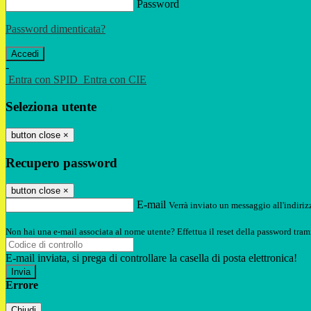
Password
Password dimenticata?
-
Entra con SPID
Entra con CIE
Seleziona utente
button close
×
Recupero password
button close
×
E-mail
Verrà inviato un messaggio all'indirizz
Non hai una e-mail associata al nome utente? Effettua il reset della password tram
E-mail inviata, si prega di controllare la casella di posta elettronica!
Errore
Chiudi