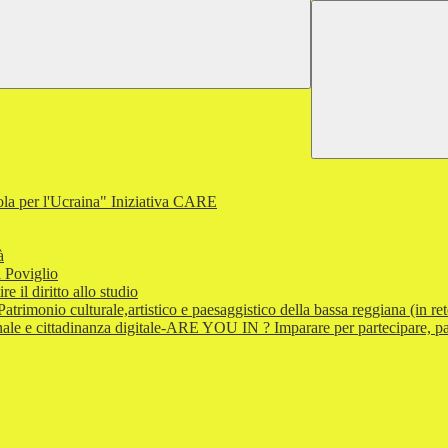
a per l'Ucraina" Iniziativa CARE
à
 Poviglio
l diritto allo studio
monio culturale,artistico e paesaggistico della bassa reggiana (in ret
e e cittadinanza digitale-ARE YOU IN ? Imparare per partecipare, par