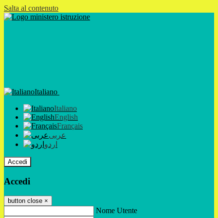
Salta al contenuto
Italiano
Italiano
English
Français
عربى
اردو
Accedi
Accedi
button close
×
Nome Utente