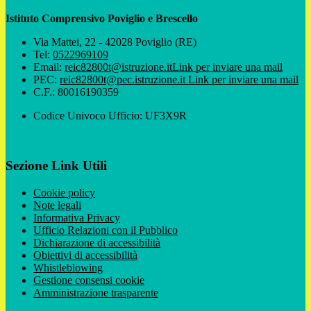
Istituto Comprensivo Poviglio e Brescello
Via Mattei, 22 - 42028 Poviglio (RE)
Tel:
0522969109
Email:
reic82800t@istruzione.it
Link per inviare una mail
PEC:
reic82800t@pec.istruzione.it
Link per inviare una mail
C.F.: 80016190359
Codice Univoco Ufficio: UF3X9R
Sezione Link Utili
Cookie policy
Note legali
Informativa Privacy
Ufficio Relazioni con il Pubblico
Dichiarazione di accessibilità
Obiettivi di accessibilità
Whistleblowing
Gestione consensi cookie
Amministrazione trasparente