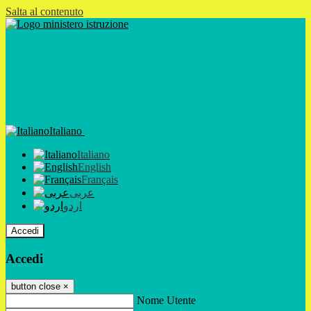
Salta al contenuto
Italiano
Italiano
English
Français
عربى
اردو
Accedi
Accedi
button close
×
Nome Utente