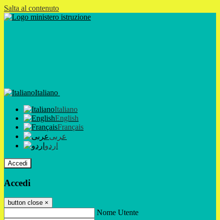
Salta al contenuto
Italiano
Italiano
English
Français
عربى
اردو
Accedi
Accedi
button close
×
Nome Utente