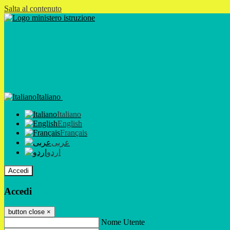
Salta al contenuto
Italiano
Italiano
English
Français
عربى
اردو
Accedi
Accedi
button close
×
Nome Utente