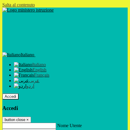
Salta al contenuto
Italiano
Italiano
English
Français
عربى
اردو
Accedi
Accedi
button close
×
Nome Utente