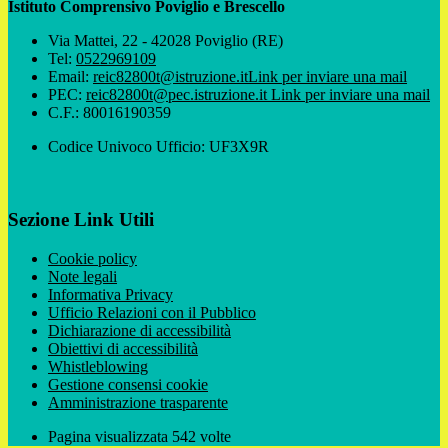
Istituto Comprensivo Poviglio e Brescello
Via Mattei, 22 - 42028 Poviglio (RE)
Tel:
0522969109
Email:
reic82800t@istruzione.it
Link per inviare una mail
PEC:
reic82800t@pec.istruzione.it
Link per inviare una mail
C.F.: 80016190359
Codice Univoco Ufficio: UF3X9R
Sezione Link Utili
Cookie policy
Note legali
Informativa Privacy
Ufficio Relazioni con il Pubblico
Dichiarazione di accessibilità
Obiettivi di accessibilità
Whistleblowing
Gestione consensi cookie
Amministrazione trasparente
Pagina visualizzata
542
volte