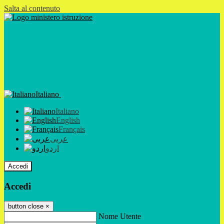
Salta al contenuto
Italiano
Italiano
English
Français
عربى
اردو
Accedi
Accedi
button close
×
Nome Utente