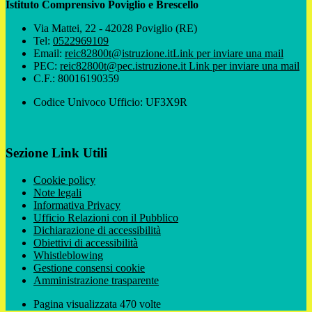
Istituto Comprensivo Poviglio e Brescello
Via Mattei, 22 - 42028 Poviglio (RE)
Tel:
0522969109
Email:
reic82800t@istruzione.it
Link per inviare una mail
PEC:
reic82800t@pec.istruzione.it
Link per inviare una mail
C.F.: 80016190359
Codice Univoco Ufficio: UF3X9R
Sezione Link Utili
Cookie policy
Note legali
Informativa Privacy
Ufficio Relazioni con il Pubblico
Dichiarazione di accessibilità
Obiettivi di accessibilità
Whistleblowing
Gestione consensi cookie
Amministrazione trasparente
Pagina visualizzata
470
volte