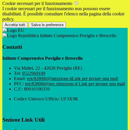
Cookie necessari per il funzionamento
I cookie necessari per il funzionamento non possono essere
disabilitati. È possibile consultare l'elenco nella pagina della cookie
policy.
Accetta tutti
Salva le preferenze
Istituto Comprensivo Poviglio e Brescello
Contatti
Istituto Comprensivo Poviglio e Brescello
Via Mattei, 22 - 42028 Poviglio (RE)
Tel:
0522969109
Email:
reic82800t@istruzione.it
Link per inviare una mail
PEC:
reic82800t@pec.istruzione.it
Link per inviare una mail
C.F.: 80016190359
Codice Univoco Ufficio: UF3X9R
Sezione Link Utili