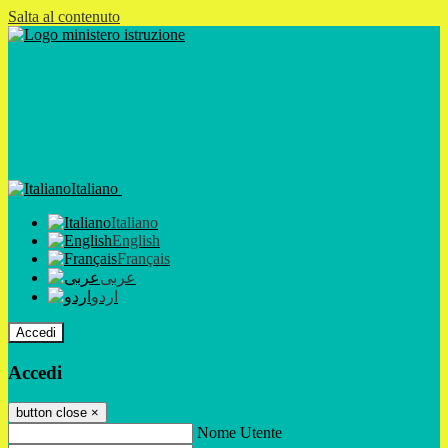
Salta al contenuto
Italiano
Italiano
English
Français
عربى
اردو
Accedi
Accedi
button close
×
Nome Utente