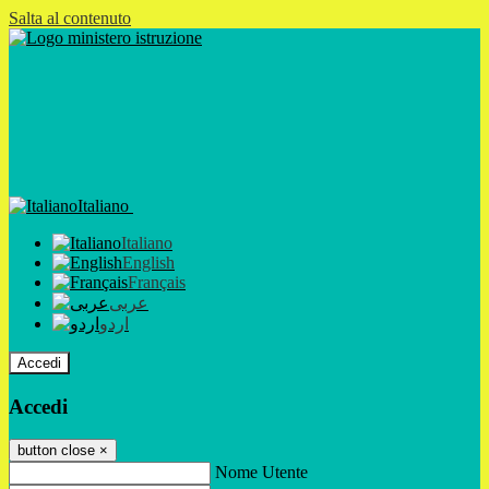
Salta al contenuto
Italiano
Italiano
English
Français
عربى
اردو
Accedi
Accedi
button close
×
Nome Utente