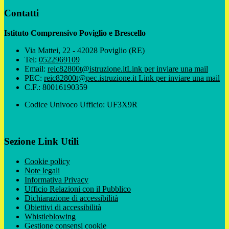
Contatti
Istituto Comprensivo Poviglio e Brescello
Via Mattei, 22 - 42028 Poviglio (RE)
Tel:
0522969109
Email:
reic82800t@istruzione.it
Link per inviare una mail
PEC:
reic82800t@pec.istruzione.it
Link per inviare una mail
C.F.: 80016190359
Codice Univoco Ufficio: UF3X9R
Sezione Link Utili
Cookie policy
Note legali
Informativa Privacy
Ufficio Relazioni con il Pubblico
Dichiarazione di accessibilità
Obiettivi di accessibilità
Whistleblowing
Gestione consensi cookie