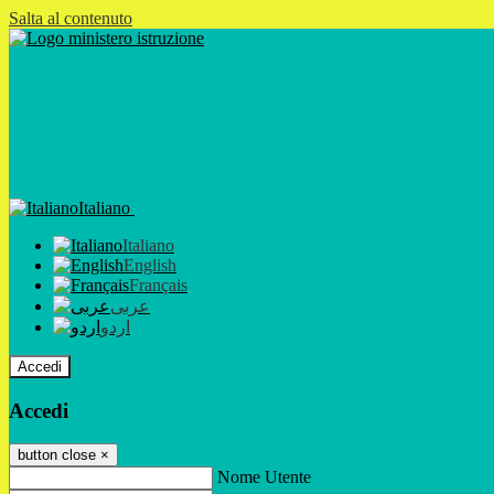
Salta al contenuto
Italiano
Italiano
English
Français
عربى
اردو
Accedi
Accedi
button close
×
Nome Utente