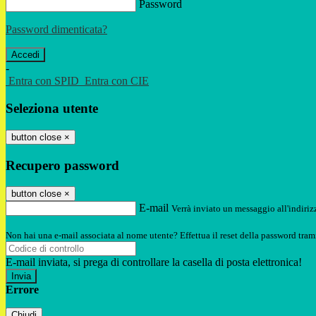
Password
Password dimenticata?
-
Entra con SPID
Entra con CIE
Seleziona utente
button close
×
Recupero password
button close
×
E-mail
Verrà inviato un messaggio all'indirizz
Non hai una e-mail associata al nome utente? Effettua il reset della password tram
E-mail inviata, si prega di controllare la casella di posta elettronica!
Errore
Chiudi