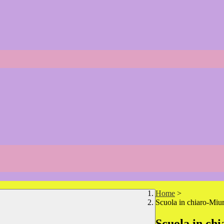
Home
>
Scuola in chiaro-Miu
Scuola in ch