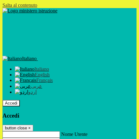
Salta al contenuto
Italiano
Italiano
English
Français
عربى
اردو
Accedi
Accedi
button close
×
Nome Utente